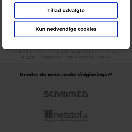
Tillad udvalgte
Indholdet på dette site er udelukkende Cyberhus' ansvar og afspejler
ikke nødvendigvis den Europæiske Unions holdninger.
Kun nødvendige cookies
KONTAKT & KLAGEFORMULAR
OM OS
COOKIEPOLITIK
PERSONDATAPOLITIK
LOG IND
BLOGS
PODCAST
TEMASIDE OM NETLIV
Kender du vores andre rådgivninger?