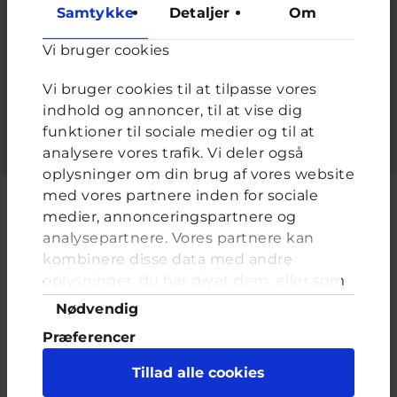
at forhindre automatiseret spam.
Samtykke
Detaljer
Om
De sidder for enden af dine arme. De er fyldt med fingre og
er gode når du skal bære noget - hvad er det?
*
Vi bruger cookies
Vi bruger cookies til at tilpasse vores
Udfyld feltet.
indhold og annoncer, til at vise dig
funktioner til sociale medier og til at
analysere vores trafik. Vi deler også
oplysninger om din brug af vores website
med vores partnere inden for sociale
medier, annonceringspartnere og
analysepartnere. Vores partnere kan
Cyberhus er et klubhus på nettet for dig op til 25 år. Du kan skrive til
kombinere disse data med andre
en voksen og få rådgivning i vores brevkasser og chat, dele dine
oplysninger, du har givet dem, eller som
tanker i ung-til-ung eller bare hænge ud, og læse med. I Cyberhus
de har indsamlet fra din brug af deres
kan du være dig selv, og har du brug for en voksen, vil vi gerne lytte
Samtykkevalg
Nødvendig
og prøve at hjælpe
tjenester. Du samtykker til vores cookies,
Præferencer
hvis du fortsætter med at anvende vores
hjemmeside.
Statistik
Tillad alle cookies
Marketing