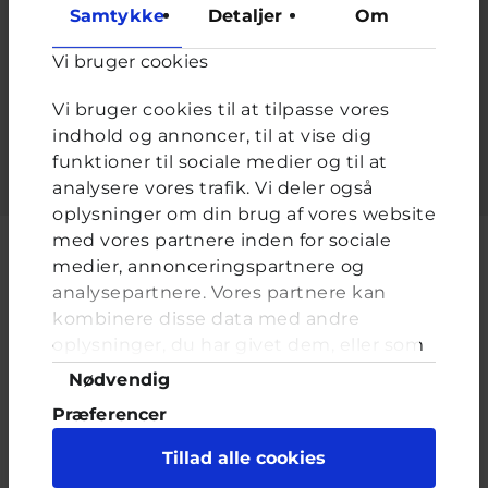
at forhindre automatiseret spam.
Samtykke
Detaljer
Om
De sidder for enden af dine arme. De er fyldt med fingre og
er gode når du skal bære noget - hvad er det?
*
Vi bruger cookies
Vi bruger cookies til at tilpasse vores
Udfyld feltet.
indhold og annoncer, til at vise dig
funktioner til sociale medier og til at
analysere vores trafik. Vi deler også
oplysninger om din brug af vores website
med vores partnere inden for sociale
medier, annonceringspartnere og
analysepartnere. Vores partnere kan
Cyberhus er et klubhus på nettet for dig op til 25 år. Du kan skrive til
kombinere disse data med andre
en voksen og få rådgivning i vores brevkasser og chat, dele dine
oplysninger, du har givet dem, eller som
tanker i ung-til-ung eller bare hænge ud, og læse med. I Cyberhus
de har indsamlet fra din brug af deres
kan du være dig selv, og har du brug for en voksen, vil vi gerne lytte
Samtykkevalg
Nødvendig
og prøve at hjælpe
tjenester. Du samtykker til vores cookies,
Præferencer
hvis du fortsætter med at anvende vores
hjemmeside.
Statistik
Tillad alle cookies
Marketing