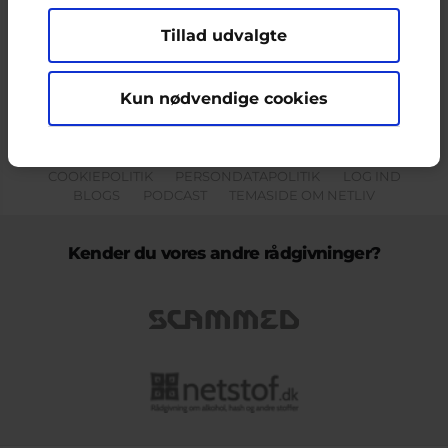
Tillad udvalgte
Indholdet på dette site er udelukkende Cyberhus' ansvar og afspejler
ikke nødvendigvis den Europæiske Unions holdninger.
Kun nødvendige cookies
KONTAKT & KLAGEFORMULAR
OM OS
COOKIEPOLITIK
PERSONDATAPOLITIK
LOG IND
BLOGS
PODCAST
TEMASIDE OM NETLIV
Kender du vores andre rådgivninger?