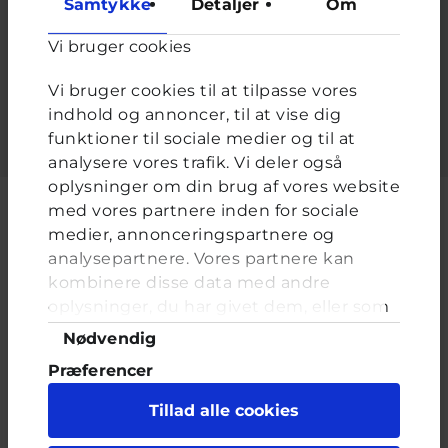
Samtykke
Detaljer
Om
Adgangskode
*
Vi bruger cookies
Indtast adgangskoden der hører til dit brugernavn.
Vi bruger cookies til at tilpasse vores
indhold og annoncer, til at vise dig
funktioner til sociale medier og til at
analysere vores trafik. Vi deler også
oplysninger om din brug af vores website
med vores partnere inden for sociale
medier, annonceringspartnere og
analysepartnere. Vores partnere kan
Cyberhus er et klubhus på nettet for dig op til 25 år. Du kan skrive til
kombinere disse data med andre
en voksen og få rådgivning i vores brevkasser og chat, dele dine
tanker i ung-til-ung eller bare hænge ud, og læse med. I Cyberhus
oplysninger, du har givet dem, eller som
kan du være dig selv, og har du brug for en voksen, vil vi gerne lytte
de har indsamlet fra din brug af deres
Samtykkevalg
Nødvendig
og prøve at hjælpe
tjenester. Du samtykker til vores cookies,
Præferencer
hvis du fortsætter med at anvende vores
hjemmeside.
Statistik
Tillad alle cookies
Marketing