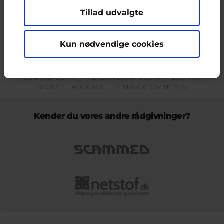
Tillad udvalgte
Indholdet på dette site er udelukkende Cyberhus' ansvar og afspejler
ikke nødvendigvis den Europæiske Unions holdninger.
Kun nødvendige cookies
KONTAKT & KLAGEFORMULAR
OM OS
COOKIEPOLITIK
PERSONDATAPOLITIK
LOG IND
BLOGS
PODCAST
TEMASIDE OM NETLIV
Kender du vores andre rådgivninger?