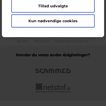
Tillad udvalgte
Indholdet på dette site er udelukkende Cyberhus' ansvar og afspejler
ikke nødvendigvis den Europæiske Unions holdninger.
Kun nødvendige cookies
KONTAKT & KLAGEFORMULAR
OM OS
COOKIEPOLITIK
PERSONDATAPOLITIK
LOG IND
BLOGS
PODCAST
TEMASIDE OM NETLIV
Kender du vores andre rådgivninger?