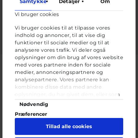
Samtykke
Detaljer
Om
Adgangskode
*
Vi bruger cookies
Indtast adgangskoden der hører til dit brugernavn.
Vi bruger cookies til at tilpasse vores
indhold og annoncer, til at vise dig
funktioner til sociale medier og til at
analysere vores trafik. Vi deler også
oplysninger om din brug af vores website
med vores partnere inden for sociale
medier, annonceringspartnere og
analysepartnere. Vores partnere kan
Cyberhus er et klubhus på nettet for dig op til 25 år. Du kan skrive til
kombinere disse data med andre
en voksen og få rådgivning i vores brevkasser og chat, dele dine
tanker i ung-til-ung eller bare hænge ud, og læse med. I Cyberhus
oplysninger, du har givet dem, eller som
kan du være dig selv, og har du brug for en voksen, vil vi gerne lytte
de har indsamlet fra din brug af deres
Samtykkevalg
Nødvendig
og prøve at hjælpe
tjenester. Du samtykker til vores cookies,
Præferencer
hvis du fortsætter med at anvende vores
hjemmeside.
Statistik
Tillad alle cookies
Marketing