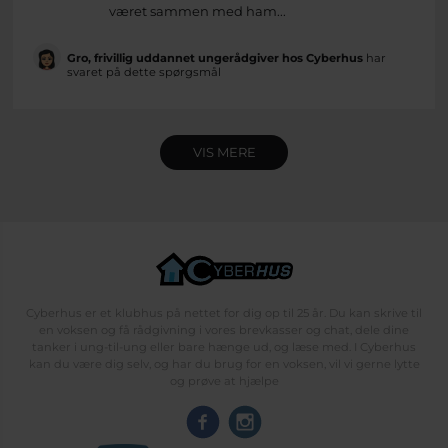
været sammen med ham...
Gro, frivillig uddannet ungerådgiver hos Cyberhus
har
svaret på dette spørgsmål
VIS MERE
Cyberhus er et klubhus på nettet for dig op til 25 år. Du kan skrive til
en voksen og få rådgivning i vores brevkasser og chat, dele dine
tanker i ung-til-ung eller bare hænge ud, og læse med. I Cyberhus
kan du være dig selv, og har du brug for en voksen, vil vi gerne lytte
og prøve at hjælpe