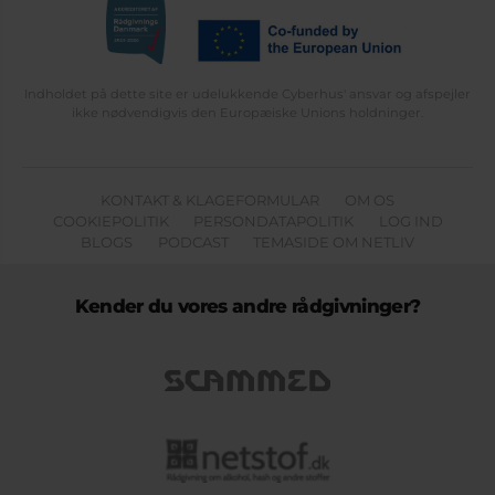
Indholdet på dette site er udelukkende Cyberhus' ansvar og afspejler
ikke nødvendigvis den Europæiske Unions holdninger.
KONTAKT & KLAGEFORMULAR
OM OS
COOKIEPOLITIK
PERSONDATAPOLITIK
LOG IND
BLOGS
PODCAST
TEMASIDE OM NETLIV
Kender du vores andre rådgivninger?