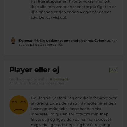
har lige et spørsmål: hvorfor vokser min pik
ikke alle min venner har en stor pik Og min er
lille når den er slap er den 4 og 8 når den er
stiv. Det var vist det.
Dagmar, frivillig uddannet ungerådgiver hos Cyberhus
har
svaret på dette spørgsmål
Player eller ej
Brevkassespørgsmål
#Teenageliv
Af
16 år · 6 år 5 måneder siden
Hej Jeg skriver fordi jeg er virkeig forvirret over
en dreng. Lige siden dag 1 vi mødte hinanden
i vores grundforløbsklasse har han vist
interesse i mig. Han spurgte om min snap
første dag og lige siden da har han skrevet til
mig virkelige søde ting. Jeg har flere gange