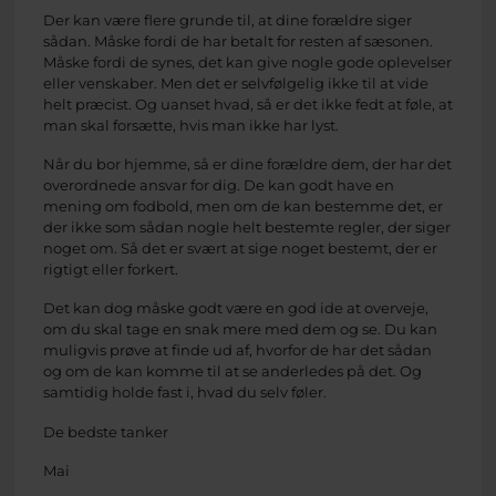
Der kan være flere grunde til, at dine forældre siger
sådan. Måske fordi de har betalt for resten af sæsonen.
Måske fordi de synes, det kan give nogle gode oplevelser
eller venskaber. Men det er selvfølgelig ikke til at vide
helt præcist. Og uanset hvad, så er det ikke fedt at føle, at
man skal forsætte, hvis man ikke har lyst.
Når du bor hjemme, så er dine forældre dem, der har det
overordnede ansvar for dig. De kan godt have en
mening om fodbold, men om de kan bestemme det, er
der ikke som sådan nogle helt bestemte regler, der siger
noget om. Så det er svært at sige noget bestemt, der er
rigtigt eller forkert.
Det kan dog måske godt være en god ide at overveje,
om du skal tage en snak mere med dem og se. Du kan
muligvis prøve at finde ud af, hvorfor de har det sådan
og om de kan komme til at se anderledes på det. Og
samtidig holde fast i, hvad du selv føler.
De bedste tanker
Mai