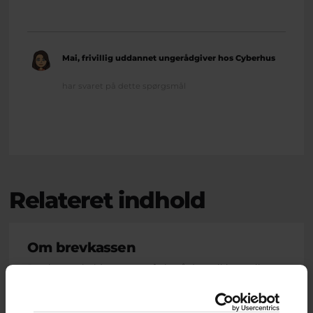
Mai, frivillig uddannet ungerådgiver hos Cyberhus
har svaret på dette spørgsmål
Relateret indhold
Om brevkassen
Brevkassen holder sommerferie, så det er ikke muligt at
oprette et nyt spørgsmål.
Du kan stadig læse tidligere spørgsmål og svar.