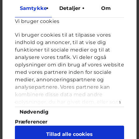
Samtykke
Detaljer
Om
Vi bruger cookies
Afstemning
Har du oplevet at modtage hadefulde beskeder eller
Vi bruger cookies til at tilpasse vores
kommentarer på fx SMS, Snapchat eller Messenger?
indhold og annoncer, til at vise dig
funktioner til sociale medier og til at
Valgmuligheder
Ja, det har jeg prøvet flere gange
analysere vores trafik. Vi deler også
Ja, en enkelt gang
oplysninger om din brug af vores website
Nej aldrig
med vores partnere inden for sociale
medier, annonceringspartnere og
analysepartnere. Vores partnere kan
kombinere disse data med andre
oplysninger, du har givet dem, eller som
FORRIGE
NÆSTE
de har indsamlet fra din brug af deres
Samtykkevalg
Nødvendig
tjenester. Du samtykker til vores cookies,
Præferencer
Sex
hvis du fortsætter med at anvende vores
hjemmeside.
Statistik
Tillad alle cookies
Brevkassespørgsmål
#Teenageliv