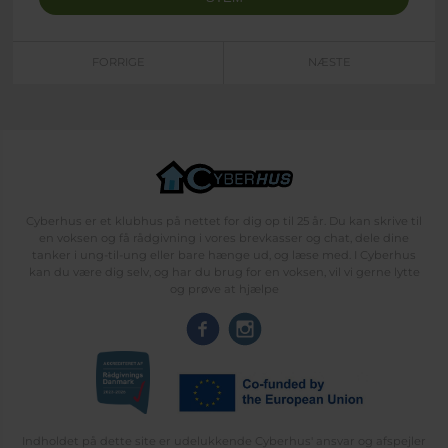
FORRIGE
NÆSTE
Cyberhus er et klubhus på nettet for dig op til 25 år. Du kan skrive til
en voksen og få rådgivning i vores brevkasser og chat, dele dine
tanker i ung-til-ung eller bare hænge ud, og læse med. I Cyberhus
kan du være dig selv, og har du brug for en voksen, vil vi gerne lytte
og prøve at hjælpe
Indholdet på dette site er udelukkende Cyberhus' ansvar og afspejler