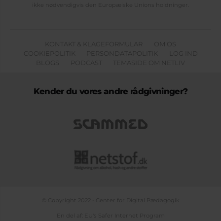
ikke nødvendigvis den Europæiske Unions holdninger.
KONTAKT & KLAGEFORMULAR
OM OS
COOKIEPOLITIK
PERSONDATAPOLITIK
LOG IND
BLOGS
PODCAST
TEMASIDE OM NETLIV
Kender du vores andre rådgivninger?
© Copyright 2022 - Center for Digital Pædagogik
En del af: EU's Safer Internet Program