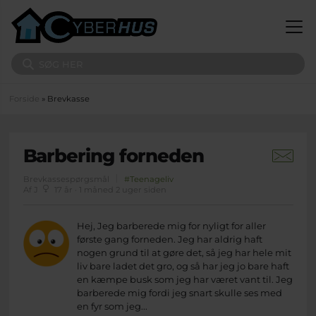
Gå til hovedindhold
Søg på sitet
Du er her
Forside
» Brevkasse
Barbering forneden
Brevkassespørgsmål
#Teenageliv
Af J
17 år · 1 måned 2 uger siden
Hej, Jeg barberede mig for nyligt for aller
første gang forneden. Jeg har aldrig haft
nogen grund til at gøre det, så jeg har hele mit
liv bare ladet det gro, og så har jeg jo bare haft
en kæmpe busk som jeg har været vant til. Jeg
barberede mig fordi jeg snart skulle ses med
en fyr som jeg...