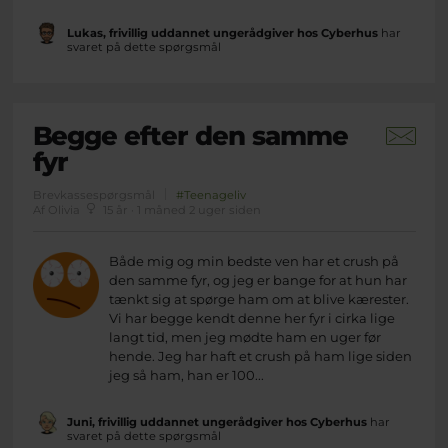
Lukas, frivillig uddannet ungerådgiver hos Cyberhus
har
svaret på dette spørgsmål
Begge efter den samme
fyr
Brevkassespørgsmål
#Teenageliv
Af Olivia
15 år · 1 måned 2 uger siden
Både mig og min bedste ven har et crush på
den samme fyr, og jeg er bange for at hun har
tænkt sig at spørge ham om at blive kærester.
Vi har begge kendt denne her fyr i cirka lige
langt tid, men jeg mødte ham en uger før
hende. Jeg har haft et crush på ham lige siden
jeg så ham, han er 100...
Juni, frivillig uddannet ungerådgiver hos Cyberhus
har
svaret på dette spørgsmål