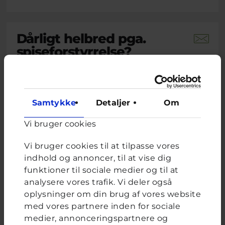
Dårligt helbred pga.
spiseforstyrrelse?
Brevkassespørgsmål
#Blandet
Af L
15 år · 1 måned 3 uger siden
På det seneste har jeg udviklet noget jeg tror
Samtykke
Detaljer
Om
er en spiseforstyrrelse. Jeg spiser ikke
morgenmad eller frokost, og kun en halv
Vi bruger cookies
portion aftensmad. Nogle gange ender jeg
med at spise et fuldt måltid og får mig selv til
Vi bruger cookies til at tilpasse vores
at kaste op. De seneste to uger har jeg følt mig
indhold og annoncer, til at vise dig
svimmel, træt, mit hjerte...
funktioner til sociale medier og til at
analysere vores trafik. Vi deler også
Lukas, frivillig uddannet ungerådgiver hos Cyberhus
har
svaret på dette spørgsmål
oplysninger om din brug af vores website
med vores partnere inden for sociale
medier, annonceringspartnere og