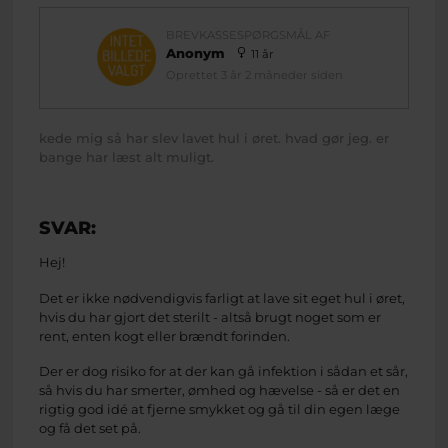
BREVKASSESPØRGSMÅL AF
Anonym
11 år
Oprettet 3 år 2 måneder siden
kede mig så har slev lavet hul i øret. hvad gør jeg. er
bange har læst alt muligt.
SVAR:
Hej!
Det er ikke nødvendigvis farligt at lave sit eget hul i øret,
hvis du har gjort det sterilt - altså brugt noget som er
rent, enten kogt eller brændt forinden.
Der er dog risiko for at der kan gå infektion i sådan et sår,
så hvis du har smerter, ømhed og hævelse - så er det en
rigtig god idé at fjerne smykket og gå til din egen læge
og få det set på.