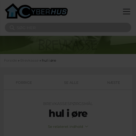
Gå til hovedindhold
Søg på sitet
Du er her
Forside
»
Brevkasse
» hul i øre
FORRIGE
SE ALLE
NÆSTE
BREVKASSESPØRGSMÅL
hul i øre
Se relateret indhold