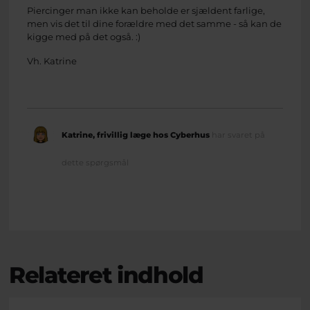
Piercinger man ikke kan beholde er sjældent farlige,
men vis det til dine forældre med det samme - så kan de
kigge med på det også. :)
Vh. Katrine
Katrine, frivillig læge hos Cyberhus
har svaret på
dette spørgsmål
Relateret indhold