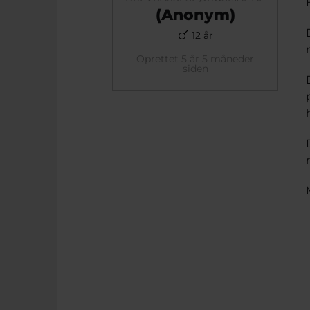
(Anonym)
12 år
Oprettet 5 år 5 måneder
siden