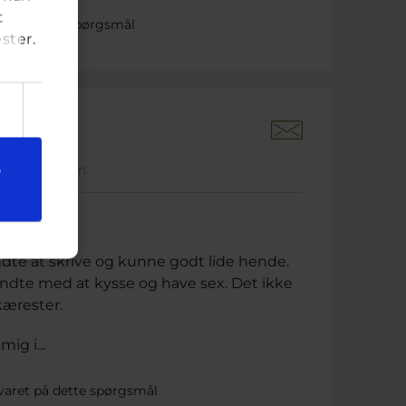
t
et på dette spørgsmål
ster.
 måneder siden
e
ndte at skrive og kunne godt lide hende.
dte med at kysse og have sex. Det ikke
kærester.
g i...
varet på dette spørgsmål