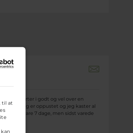
siden
gnende smerter i godt og vel over en
til at
 maven, jeg er oppustet og jeg kaster al
res
 plejer at vare 7 dage, men sidst varede
ite
..
 kan