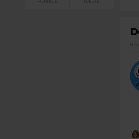
FORRIGE
NÆSTE
D
Bre