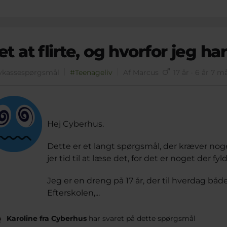
et at flirte, og hvorfor jeg ha
vkassespørgsmål
#Teenageliv
Af Marcus
17 år · 6 år 7 
Hej Cyberhus.
Dette er et langt spørgsmål, der kræver noget
jer tid til at læse det, for det er noget der fy
Jeg er en dreng på 17 år, der til hverdag båd
Efterskolen,...
Karoline fra Cyberhus
har svaret på dette spørgsmål