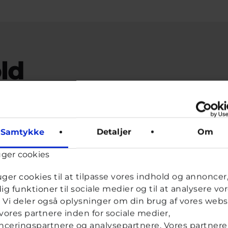
ld
ens eller gravid?
Samtykke
Detaljer
Om
vkassespørgsmål
#Teenageliv
Af
18 år · 6 år 4 måneder 
uger cookies
Hej jeg skriver fordi jeg nu har haft mens-li
uger cookies til at tilpasse vores indhold og annoncer, 
måned nu. Jeg har ondt i den nederste del af
dig funktioner til sociale medier og til at analysere vo
min mad op når jeg spiser. Min menstruation
k. Vi deler også oplysninger om din brug af vores webs
den kun 5 dage, hvilket for mig var mærkelig.
ores partnere inden for sociale medier,
ceringspartnere og analysepartnere. Vores partnere