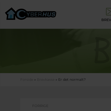
Gå til hovedindhold
BREV
Du er her
Forside
»
Brevkasse
» Er det normalt?
FORRIGE