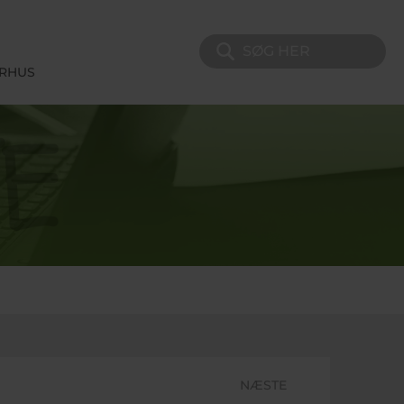
Søg på sitet
ERHUS
NÆSTE