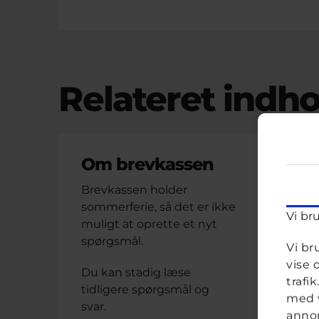
Relateret indho
M
Om brevkassen
Brevkassen holder
Bre
sommerferie, så det er ikke
Vi br
muligt at oprette et nyt
spørgsmål.
Vi br
vise 
Du kan stadig læse
trafi
tidligere spørgsmål og
med v
svar.
annon