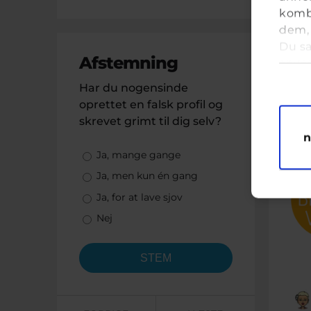
kombi
dem, 
Du sa
Afstemning
anve
Samt
Har du nogensinde
K
oprettet en falsk profil og
M
skrevet grimt til dig selv?
Bre
n
Valgmuligheder
Ja, mange gange
Ja, men kun én gang
Ja, for at lave sjov
Nej