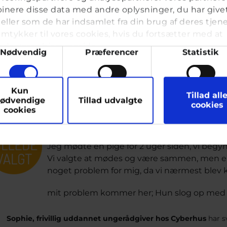
nere disse data med andre oplysninger, du har give
Gro, frivillig uddannet ungerådgiver hos Cyberhus
har svar
eller som de har indsamlet fra din brug af deres tjene
mtykker til vores cookies, hvis du fortsætter med at
nde vores hjemmeside.
ykkevalg
Nødvendig
Præferencer
Statistik
ærlighed
arketing
Kun
vkassespørgsmål
#Teenageliv
Af Forvirret
17 år · 6 år 5
Tillad all
ødvendige
Tillad udvalgte
cookies
cookies
Jeg har et problem.
Jeg mødte en pige for 2 uger siden, vi begy
Vi valgte at mødes og være sammen, men en
noget problem for mig, da vi nærmest blev 
mit problem kommer her; Hun slog op med mi
Sophie, frivillig uddannet ungerådgiver hos Cyberhus
har s