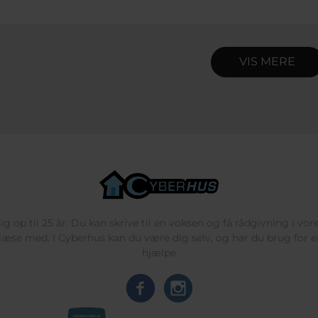
VIS MERE
g op til 25 år. Du kan skrive til en voksen og få rådgivning i vo
læse med. I Cyberhus kan du være dig selv, og har du brug for en
hjælpe