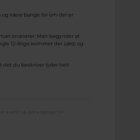
 gå og være bange for om der er
 man onanerer. Man begynder at
ogle 12-årige kommer der sæd, og
t det du beskriver lyder helt
ar svaret på dette spørgsmål