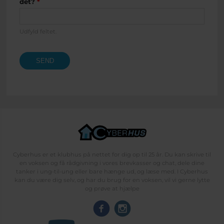
det?
*
Udfyld feltet.
Cyberhus er et klubhus på nettet for dig op til 25 år. Du kan skrive til
en voksen og få rådgivning i vores brevkasser og chat, dele dine
tanker i ung-til-ung eller bare hænge ud, og læse med. I Cyberhus
kan du være dig selv, og har du brug for en voksen, vil vi gerne lytte
og prøve at hjælpe