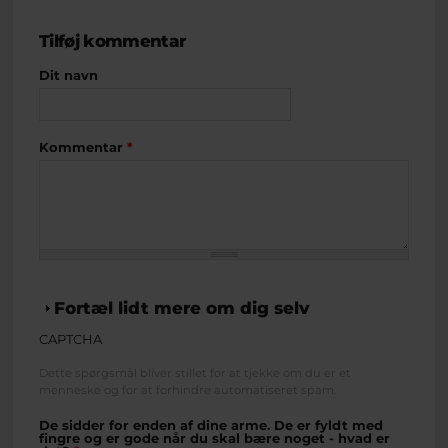
Tilføj kommentar
Dit navn
Kommentar
*
Vis
Fortæl lidt mere om dig selv
CAPTCHA
Dette spørgsmål bliver stillet for at tjekke om du er et
menneske og for at forhindre automatiseret spam.
De sidder for enden af dine arme. De er fyldt med
fingre og er gode når du skal bære noget - hvad er