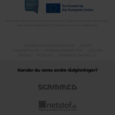
Indholdet på dette site er udelukkende Cyberhus' ansvar og afspejler
ikke nødvendigvis den Europæiske Unions holdninger.
KONTAKT & KLAGEFORMULAR
OM OS
COOKIEPOLITIK
PERSONDATAPOLITIK
LOG IND
BLOGS
PODCAST
TEMASIDE OM NETLIV
Kender du vores andre rådgivninger?