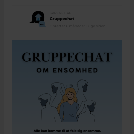
SKREVET AF
Gruppechat
Oprettet 6 måneder 1 uge siden