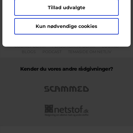
Tillad udvalgte
Indholdet på dette site er udelukkende Cyberhus' ansvar og afspejler
ikke nødvendigvis den Europæiske Unions holdninger.
Kun nødvendige cookies
KONTAKT & KLAGEFORMULAR
OM OS
COOKIEPOLITIK
PERSONDATAPOLITIK
LOG IND
BLOGS
PODCAST
TEMASIDE OM NETLIV
Kender du vores andre rådgivninger?