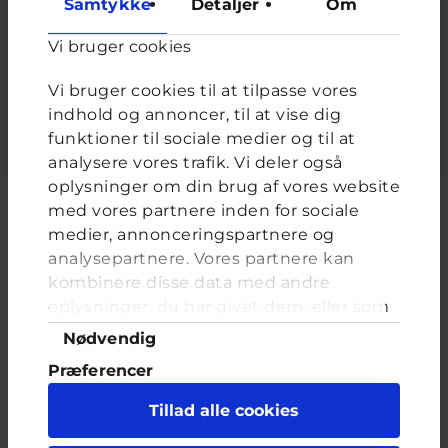
Samtykke
Detaljer
Om
Adgangskode
*
Vi bruger cookies
Indtast adgangskoden der hører til dit brugernavn.
Vi bruger cookies til at tilpasse vores
indhold og annoncer, til at vise dig
funktioner til sociale medier og til at
analysere vores trafik. Vi deler også
oplysninger om din brug af vores website
med vores partnere inden for sociale
medier, annonceringspartnere og
analysepartnere. Vores partnere kan
Cyberhus er et klubhus på nettet for dig op til 25 år. Du kan skrive til
kombinere disse data med andre
en voksen og få rådgivning i vores brevkasser og chat, dele dine
tanker i ung-til-ung eller bare hænge ud, og læse med. I Cyberhus
oplysninger, du har givet dem, eller som
kan du være dig selv, og har du brug for en voksen, vil vi gerne lytte
de har indsamlet fra din brug af deres
Samtykkevalg
Nødvendig
og prøve at hjælpe
tjenester. Du samtykker til vores cookies,
Præferencer
hvis du fortsætter med at anvende vores
hjemmeside.
Statistik
Tillad alle cookies
Marketing