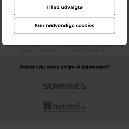
Tillad udvalgte
Indholdet på dette site er udelukkende Cyberhus' ansvar og afspejler
ikke nødvendigvis den Europæiske Unions holdninger.
Kun nødvendige cookies
KONTAKT & KLAGEFORMULAR
OM OS
COOKIEPOLITIK
PERSONDATAPOLITIK
LOG IND
BLOGS
PODCAST
TEMASIDE OM NETLIV
Kender du vores andre rådgivninger?