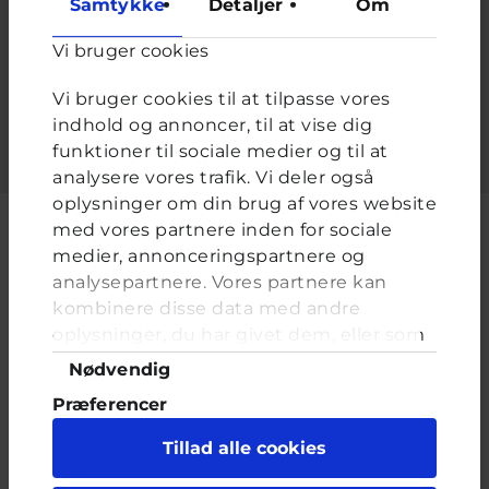
Samtykke
Detaljer
Om
Adgangskode
*
Vi bruger cookies
Indtast adgangskoden der hører til dit brugernavn.
Vi bruger cookies til at tilpasse vores
indhold og annoncer, til at vise dig
funktioner til sociale medier og til at
analysere vores trafik. Vi deler også
oplysninger om din brug af vores website
med vores partnere inden for sociale
medier, annonceringspartnere og
analysepartnere. Vores partnere kan
Cyberhus er et klubhus på nettet for dig op til 25 år. Du kan skrive til
kombinere disse data med andre
en voksen og få rådgivning i vores brevkasser og chat, dele dine
tanker i ung-til-ung eller bare hænge ud, og læse med. I Cyberhus
oplysninger, du har givet dem, eller som
kan du være dig selv, og har du brug for en voksen, vil vi gerne lytte
de har indsamlet fra din brug af deres
Samtykkevalg
Nødvendig
og prøve at hjælpe
tjenester. Du samtykker til vores cookies,
Præferencer
hvis du fortsætter med at anvende vores
hjemmeside.
Statistik
Tillad alle cookies
Marketing