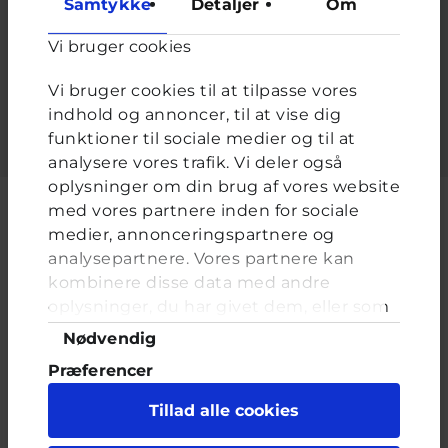
Samtykke
Detaljer
Om
Adgangskode
*
Vi bruger cookies
Indtast adgangskoden der hører til dit brugernavn.
Vi bruger cookies til at tilpasse vores
indhold og annoncer, til at vise dig
funktioner til sociale medier og til at
analysere vores trafik. Vi deler også
oplysninger om din brug af vores website
med vores partnere inden for sociale
medier, annonceringspartnere og
analysepartnere. Vores partnere kan
Cyberhus er et klubhus på nettet for dig op til 25 år. Du kan skrive til
kombinere disse data med andre
en voksen og få rådgivning i vores brevkasser og chat, dele dine
tanker i ung-til-ung eller bare hænge ud, og læse med. I Cyberhus
oplysninger, du har givet dem, eller som
kan du være dig selv, og har du brug for en voksen, vil vi gerne lytte
de har indsamlet fra din brug af deres
Samtykkevalg
Nødvendig
og prøve at hjælpe
tjenester. Du samtykker til vores cookies,
Præferencer
hvis du fortsætter med at anvende vores
hjemmeside.
Statistik
Tillad alle cookies
Marketing