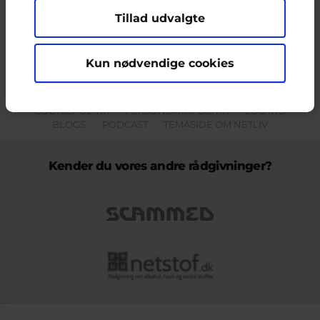
Tillad udvalgte
Indholdet på dette site er udelukkende Cyberhus' ansvar og afspejler
ikke nødvendigvis den Europæiske Unions holdninger.
Kun nødvendige cookies
KONTAKT & KLAGEFORMULAR
OM OS
COOKIEPOLITIK
PERSONDATAPOLITIK
LOG IND
BLOGS
PODCAST
TEMASIDE OM NETLIV
Kender du vores andre rådgivninger?