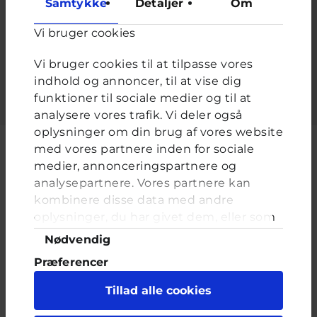
Samtykke
Detaljer
Om
Adgangskode
*
Vi bruger cookies
Indtast adgangskoden der hører til dit brugernavn.
Vi bruger cookies til at tilpasse vores
indhold og annoncer, til at vise dig
funktioner til sociale medier og til at
analysere vores trafik. Vi deler også
oplysninger om din brug af vores website
med vores partnere inden for sociale
medier, annonceringspartnere og
analysepartnere. Vores partnere kan
Cyberhus er et klubhus på nettet for dig op til 25 år. Du kan skrive til
kombinere disse data med andre
en voksen og få rådgivning i vores brevkasser og chat, dele dine
tanker i ung-til-ung eller bare hænge ud, og læse med. I Cyberhus
oplysninger, du har givet dem, eller som
kan du være dig selv, og har du brug for en voksen, vil vi gerne lytte
de har indsamlet fra din brug af deres
Samtykkevalg
Nødvendig
og prøve at hjælpe
tjenester. Du samtykker til vores cookies,
Præferencer
hvis du fortsætter med at anvende vores
hjemmeside.
Statistik
Tillad alle cookies
Marketing