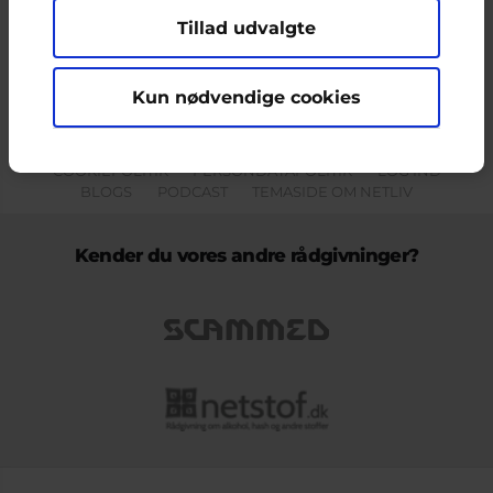
Tillad udvalgte
Indholdet på dette site er udelukkende Cyberhus' ansvar og afspejler
ikke nødvendigvis den Europæiske Unions holdninger.
Kun nødvendige cookies
KONTAKT & KLAGEFORMULAR
OM OS
COOKIEPOLITIK
PERSONDATAPOLITIK
LOG IND
BLOGS
PODCAST
TEMASIDE OM NETLIV
Kender du vores andre rådgivninger?