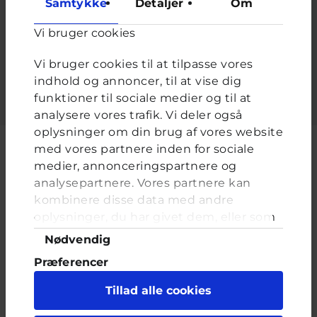
Samtykke
Detaljer
Om
Adgangskode
*
Vi bruger cookies
Indtast adgangskoden der hører til dit brugernavn.
Vi bruger cookies til at tilpasse vores
indhold og annoncer, til at vise dig
funktioner til sociale medier og til at
analysere vores trafik. Vi deler også
oplysninger om din brug af vores website
med vores partnere inden for sociale
medier, annonceringspartnere og
analysepartnere. Vores partnere kan
Cyberhus er et klubhus på nettet for dig op til 25 år. Du kan skrive til
kombinere disse data med andre
en voksen og få rådgivning i vores brevkasser og chat, dele dine
tanker i ung-til-ung eller bare hænge ud, og læse med. I Cyberhus
oplysninger, du har givet dem, eller som
kan du være dig selv, og har du brug for en voksen, vil vi gerne lytte
de har indsamlet fra din brug af deres
Samtykkevalg
Nødvendig
og prøve at hjælpe
tjenester. Du samtykker til vores cookies,
Præferencer
hvis du fortsætter med at anvende vores
hjemmeside.
Statistik
Tillad alle cookies
Marketing