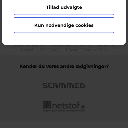
Tillad udvalgte
Indholdet på dette site er udelukkende Cyberhus' ansvar og afspejler
ikke nødvendigvis den Europæiske Unions holdninger.
Kun nødvendige cookies
KONTAKT & KLAGEFORMULAR
OM OS
COOKIEPOLITIK
PERSONDATAPOLITIK
LOG IND
BLOGS
PODCAST
TEMASIDE OM NETLIV
Kender du vores andre rådgivninger?