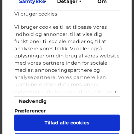
Samtykke
Detaljer
Om
Adgangskode
*
Vi bruger cookies
Indtast adgangskoden der hører til dit brugernavn.
Vi bruger cookies til at tilpasse vores
indhold og annoncer, til at vise dig
funktioner til sociale medier og til at
analysere vores trafik. Vi deler også
oplysninger om din brug af vores website
med vores partnere inden for sociale
medier, annonceringspartnere og
analysepartnere. Vores partnere kan
Cyberhus er et klubhus på nettet for dig op til 25 år. Du kan skrive til
kombinere disse data med andre
en voksen og få rådgivning i vores brevkasser og chat, dele dine
tanker i ung-til-ung eller bare hænge ud, og læse med. I Cyberhus
oplysninger, du har givet dem, eller som
kan du være dig selv, og har du brug for en voksen, vil vi gerne lytte
de har indsamlet fra din brug af deres
Samtykkevalg
Nødvendig
og prøve at hjælpe
tjenester. Du samtykker til vores cookies,
Præferencer
hvis du fortsætter med at anvende vores
hjemmeside.
Statistik
Tillad alle cookies
Marketing