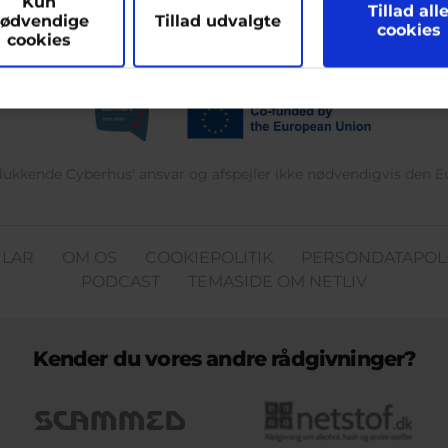
Kun
hjælpe
Tillad all
ødvendige
Tillad udvalgte
cookies
cookies
delukkende Cyberhus' ansvar og afspejler ikke nødvendigvis den 
ULAR
OM OS
COOKIEPOLITIK
PERSONDATAPOLI
PODCAST
TEMASIDE OM NETLIV
Kender du vores andre rådgivninger?