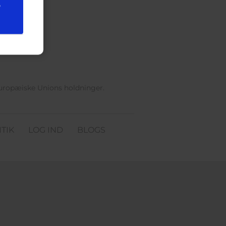
e
Europæiske Unions holdninger.
TIK
LOG IND
BLOGS