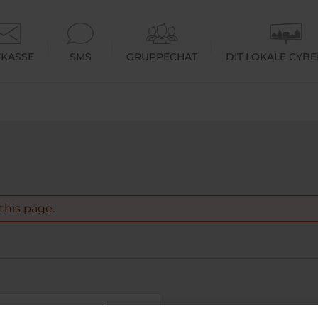
KASSE
SMS
GRUPPECHAT
DIT LOKALE CYB
this page.