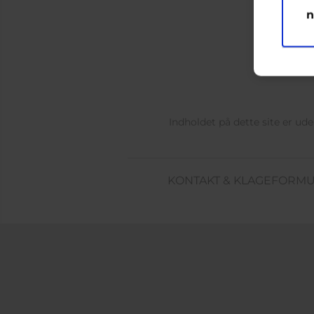
n
Indholdet på dette site er u
KONTAKT & KLAGEFORM