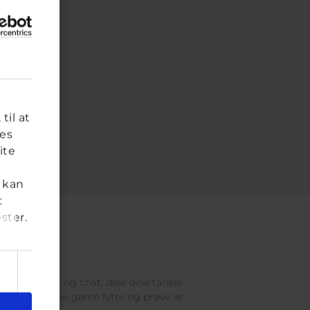
til at
res
ite
 kan
t
ster.
res brevkasser og chat, dele dine tanker
 voksen, vil vi gerne lytte og prøve at