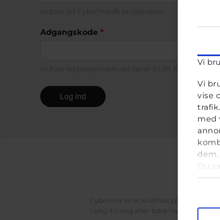
Indtast dit Cyberhus.dk brugernavn.
Adgangskode
*
Vi br
Indtast adgangskoden der hører til dit brugernavn.
Vi br
vise 
trafi
med v
annon
kombi
dem, 
Du sa
anve
Samt
Cyberhus er et klubhus på nettet for di
i ung-til-ung eller bare hænge ud, og 
M