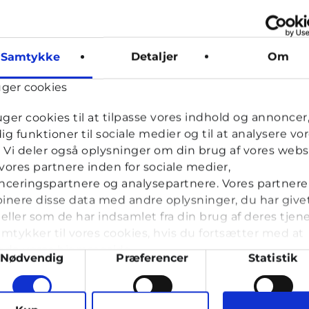
Samtykke
Detaljer
Om
uger cookies
uger cookies til at tilpasse vores indhold og annoncer, 
dig funktioner til sociale medier og til at analysere vo
k. Vi deler også oplysninger om din brug af vores webs
ores partnere inden for sociale medier,
ceringspartnere og analysepartnere. Vores partnere
nere disse data med andre oplysninger, du har give
eller som de har indsamlet fra din brug af deres tjene
mtykker til vores cookies, hvis du fortsætter med at
nde vores hjemmeside.
ykkevalg
Nødvendig
Præferencer
Statistik
g op til 25 år. Du kan skrive til en voksen og få rådgivning i vo
læse med. I Cyberhus kan du være dig selv, og har du brug for en
arketing