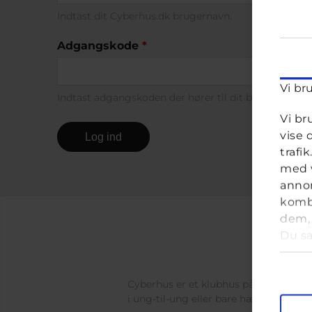
Indtast dit Cyberhus.dk brugernavn.
Adgangskode
*
Vi br
Indtast adgangskoden der hører til dit brugernavn.
Vi br
vise 
trafi
med v
annon
kombi
dem, 
Du sa
anve
Samt
Cyberhus er et klubhus på nettet for di
i ung-til-ung eller bare hænge ud, og 
M