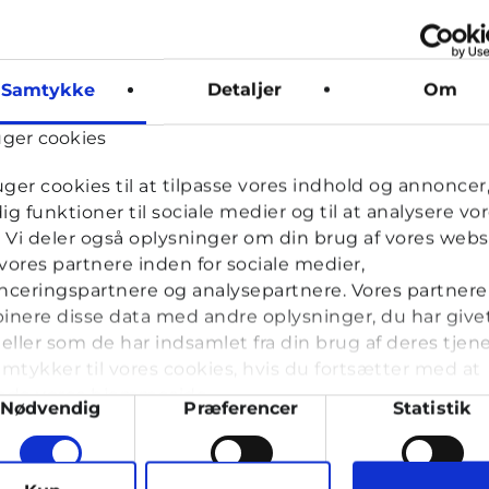
Samtykke
Detaljer
Om
uger cookies
uger cookies til at tilpasse vores indhold og annoncer, 
dig funktioner til sociale medier og til at analysere vo
k. Vi deler også oplysninger om din brug af vores webs
ores partnere inden for sociale medier,
ceringspartnere og analysepartnere. Vores partnere
nere disse data med andre oplysninger, du har give
eller som de har indsamlet fra din brug af deres tjene
mtykker til vores cookies, hvis du fortsætter med at
nde vores hjemmeside.
ykkevalg
Nødvendig
Præferencer
Statistik
g op til 25 år. Du kan skrive til en voksen og få rådgivning i vo
læse med. I Cyberhus kan du være dig selv, og har du brug for en
arketing