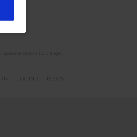
e
Europæiske Unions holdninger.
TIK
LOG IND
BLOGS