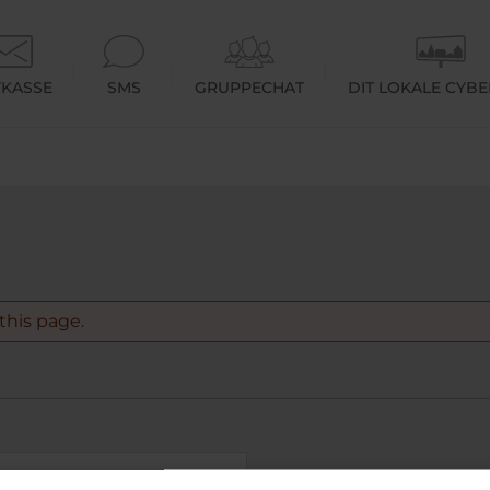
KASSE
SMS
GRUPPECHAT
DIT LOKALE CYB
this page.