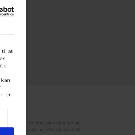
til at
res
ite
 kan
t
ster.
res brevkasser og chat, dele dine tanker
 voksen, vil vi gerne lytte og prøve at