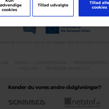
Kun
hjælpe
Tillad all
ødvendige
Tillad udvalgte
cookies
cookies
delukkende Cyberhus' ansvar og afspejler ikke nødvendigvis den 
ULAR
OM OS
COOKIEPOLITIK
PERSONDATAPOLI
PODCAST
TEMASIDE OM NETLIV
Kender du vores andre rådgivninger?