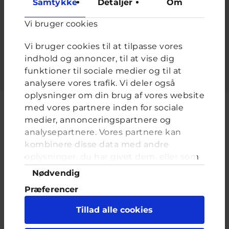
Samtykke
Detaljer
Om
Adgangskode
*
Vi bruger cookies
Indtast adgangskoden der hører til dit brugernavn.
Vi bruger cookies til at tilpasse vores
indhold og annoncer, til at vise dig
funktioner til sociale medier og til at
analysere vores trafik. Vi deler også
oplysninger om din brug af vores website
med vores partnere inden for sociale
medier, annonceringspartnere og
analysepartnere. Vores partnere kan
Cyberhus er et klubhus på nettet for dig op til 25 år. Du kan skrive til
kombinere disse data med andre
en voksen og få rådgivning i vores brevkasser og chat, dele dine
tanker i ung-til-ung eller bare hænge ud, og læse med. I Cyberhus
oplysninger, du har givet dem, eller som
kan du være dig selv, og har du brug for en voksen, vil vi gerne lytte
de har indsamlet fra din brug af deres
Samtykkevalg
Nødvendig
og prøve at hjælpe
tjenester. Du samtykker til vores cookies,
Præferencer
hvis du fortsætter med at anvende vores
hjemmeside.
Statistik
Tillad alle cookies
Marketing