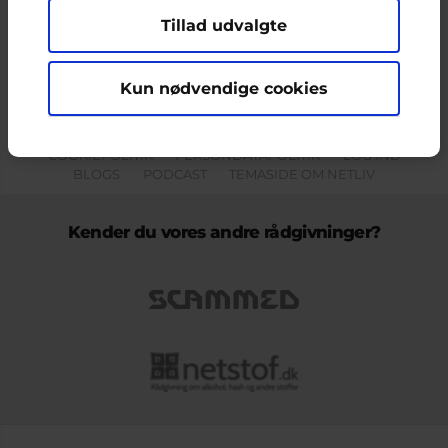
Tillad udvalgte
Indholdet på dette site er udelukkende Cyberhus' ansvar og afspejler
ikke nødvendigvis den Europæiske Unions holdninger.
Kun nødvendige cookies
KONTAKT & KLAGEFORMULAR
OM OS
COOKIEPOLITIK
PERSONDATAPOLITIK
LOG IND
BLOGS
PODCAST
TEMASIDE OM NETLIV
Kender du vores andre rådgivninger?