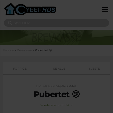
Gå til hovedindhold
Søg på sitet
Du er her
Forside
»
Brevkasse
» Pubertet 🫤
FORRIGE
SE ALLE
NÆSTE
BREVKASSESPØRGSMÅL
Pubertet 🫤
Se relateret indhold