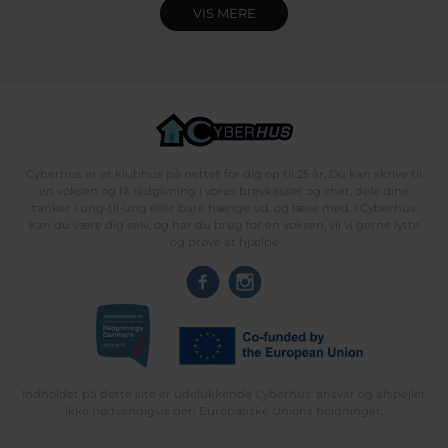
VIS MERE
Cyberhus er et klubhus på nettet for dig op til 25 år. Du kan skrive til
en voksen og få rådgivning i vores brevkasser og chat, dele dine
tanker i ung-til-ung eller bare hænge ud, og læse med. I Cyberhus
kan du være dig selv, og har du brug for en voksen, vil vi gerne lytte
og prøve at hjælpe
Indholdet på dette site er udelukkende Cyberhus' ansvar og afspejler
ikke nødvendigvis den Europæiske Unions holdninger.