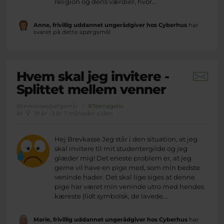
religion og dens værdier, hvor...
Anne, frivillig uddannet ungerådgiver hos Cyberhus
har
svaret på dette spørgsmål
Hvem skal jeg invitere -
Splittet mellem venner
Brevkassespørgsmål
#Teenageliv
Af
19 år · 3 år 7 måneder siden
Hej Brevkasse Jeg står i den situation, at jeg
skal invitere til mit studentergilde og jeg
glæder mig! Det eneste problem er, at jeg
gerne vil have en pige med, som min bedste
veninde hader. Det skal lige siges at denne
pige har været min veninde utro med hendes
kæreste (lidt symbolsk, de lavede...
Marie, frivillig uddannet ungerådgiver hos Cyberhus
har