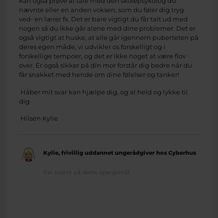
kan også prøve at tale med den skolepsykolog du
nævnte eller en anden voksen, som du føler dig tryg
ved- en lærer fx. Det er bare vigtigt du får talt ud med
nogen så du ikke går alene med dine problemer. Det er
også vigtigt at huske, at alle går igennem puberteten på
deres egen måde, vi udvikler os forskelligt og i
forskellige tempoer, og det er ikke noget at være flov
over. Er også sikker på din mor forstår dig bedre når du
får snakket med hende om dine følelser og tanker!
Håber mit svar kan hjælpe dig, og al held og lykke til
dig
Hilsen Kylie
Kylie, frivillig uddannet ungerådgiver hos Cyberhus
har svaret på dette spørgsmål