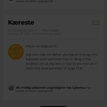
svaret på dette spørgsmål
Kæreste
Brevkassespørgsmål
#Teenageliv
Af Maya
13 år · 5 år 5 måneder siden
Hej er en pige på 13
jeg ville vide om det er ulovligt at mig og min
kæreste sover sammen han er 18 og vi har
snakket om at jeg ikke er klar til sex men at vi
bare ville sove sammen vh pige 13 år
Siv, frivillig uddannet ungerådgiver hos Cyberhus
har
svaret på dette spørgsmål