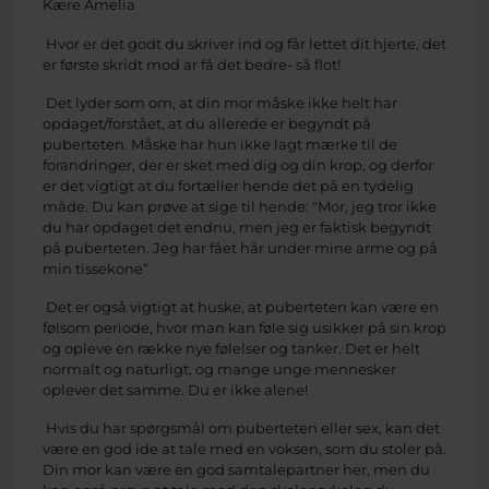
Kære Amelia
Hvor er det godt du skriver ind og får lettet dit hjerte, det
er første skridt mod ar få det bedre- så flot!
Det lyder som om, at din mor måske ikke helt har
opdaget/forstået, at du allerede er begyndt på
puberteten. Måske har hun ikke lagt mærke til de
forandringer, der er sket med dig og din krop, og derfor
er det vigtigt at du fortæller hende det på en tydelig
måde. Du kan prøve at sige til hende: "Mor, jeg tror ikke
du har opdaget det endnu, men jeg er faktisk begyndt
på puberteten. Jeg har fået hår under mine arme og på
min tissekone”
Det er også vigtigt at huske, at puberteten kan være en
følsom periode, hvor man kan føle sig usikker på sin krop
og opleve en række nye følelser og tanker. Det er helt
normalt og naturligt, og mange unge mennesker
oplever det samme. Du er ikke alene!
Hvis du har spørgsmål om puberteten eller sex, kan det
være en god ide at tale med en voksen, som du stoler på.
Din mor kan være en god samtalepartner her, men du