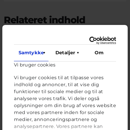
Relateret indhold
Om brevkassen
Brevkassen holder sommerferie, så det er ikke muligt at
Samtykke
Detaljer
Om
oprette et nyt spørgsmål.
Du kan stadig læse tidligere spørgsmål og svar.
Vi bruger cookies
Vi bruger cookies til at tilpasse vores
indhold og annoncer, til at vise dig
Afstemning
funktioner til sociale medier og til at
analysere vores trafik. Vi deler også
Har du oplevet, at du er blevet scammet/hacket på din
spilkonto?
oplysninger om din brug af vores website
med vores partnere inden for sociale
Valgmuligheder
Ja
medier, annonceringspartnere og
Nej
analysepartnere. Vores partnere kan