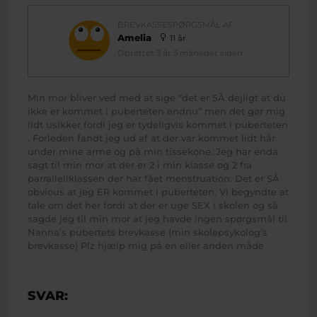
BREVKASSESPØRGSMÅL AF
Amelia
11 år
Oprettet 3 år 5 måneder siden
Min mor bliver ved med at sige “det er SÅ dejligt at du
ikke er kommet i puberteten endnu” men det gør mig
lidt usikker fordi jeg er tydeligvis kommet i puberteten
. Forleden fandt jeg ud af at der var kommet lidt hår
under mine arme og på min tissekone. Jeg har enda
sagt til min mor at der er 2 i min klasse og 2 fra
parrallellklassen der har fået menstruation. Det er SÅ
obvious at jeg ER kommet i puberteten. Vi begyndte at
tale om det her fordi at der er uge SEX i skolen og så
sagde jeg til min mor at jeg havde ingen spørgsmål til
Nanna’s pubertets brevkasse (min skolepsykolog’s
brevkasse) Plz hjælp mig på en eller anden måde
SVAR: