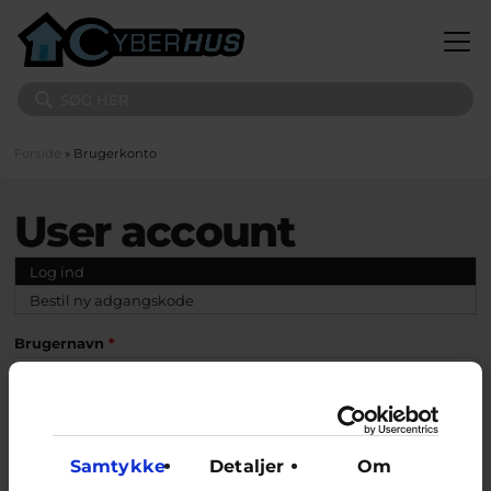
Gå til hovedindhold
Søg på sitet
Du er her
Forside
» Brugerkonto
User account
Primære faneblade
Log ind
(aktiv fane)
Bestil ny adgangskode
Brugernavn
*
Indtast dit Cyberhus.dk brugernavn.
Adgangskode
*
Samtykke
Detaljer
Om