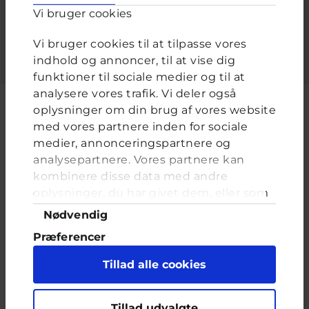
Vi bruger cookies
Indtast adgangskoden der hører til dit brugernavn.
Vi bruger cookies til at tilpasse vores
indhold og annoncer, til at vise dig
funktioner til sociale medier og til at
analysere vores trafik. Vi deler også
oplysninger om din brug af vores website
med vores partnere inden for sociale
medier, annonceringspartnere og
Cyberhus er et klubhus på nettet for dig op til 25 år. Du kan skrive til
analysepartnere. Vores partnere kan
en voksen og få rådgivning i vores brevkasser og chat, dele dine
tanker i ung-til-ung eller bare hænge ud, og læse med. I Cyberhus
kombinere disse data med andre
kan du være dig selv, og har du brug for en voksen, vil vi gerne lytte
oplysninger, du har givet dem, eller som
og prøve at hjælpe
de har indsamlet fra din brug af deres
Samtykkevalg
Nødvendig
tjenester. Du samtykker til vores cookies,
Præferencer
hvis du fortsætter med at anvende vores
hjemmeside.
Statistik
Tillad alle cookies
Marketing
Indholdet på dette site er udelukkende Cyberhus' ansvar og afspejler
Tillad udvalgte