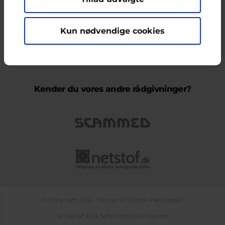
ikke nødvendigvis den Europæiske Unions holdninger.
Kun nødvendige cookies
KONTAKT & KLAGEFORMULAR
OM OS
COOKIEPOLITIK
PERSONDATAPOLITIK
LOG IND
BLOGS
PODCAST
TEMASIDE OM NETLIV
Kender du vores andre rådgivninger?
© Copyright 2022 - Center for Digital Pædagogik
En del af: EU's Safer Internet Program