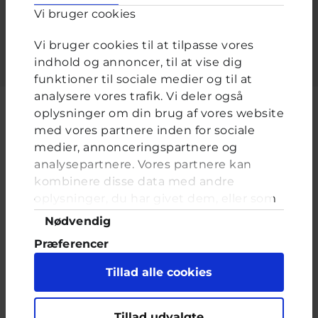
Vi bruger cookies
Indtast adgangskoden der hører til dit brugernavn.
Vi bruger cookies til at tilpasse vores
indhold og annoncer, til at vise dig
funktioner til sociale medier og til at
analysere vores trafik. Vi deler også
oplysninger om din brug af vores website
med vores partnere inden for sociale
medier, annonceringspartnere og
Cyberhus er et klubhus på nettet for dig op til 25 år. Du kan skrive til
analysepartnere. Vores partnere kan
en voksen og få rådgivning i vores brevkasser og chat, dele dine
tanker i ung-til-ung eller bare hænge ud, og læse med. I Cyberhus
kombinere disse data med andre
kan du være dig selv, og har du brug for en voksen, vil vi gerne lytte
oplysninger, du har givet dem, eller som
og prøve at hjælpe
de har indsamlet fra din brug af deres
Samtykkevalg
Nødvendig
tjenester. Du samtykker til vores cookies,
Præferencer
hvis du fortsætter med at anvende vores
hjemmeside.
Statistik
Tillad alle cookies
Marketing
Indholdet på dette site er udelukkende Cyberhus' ansvar og afspejler
Tillad udvalgte