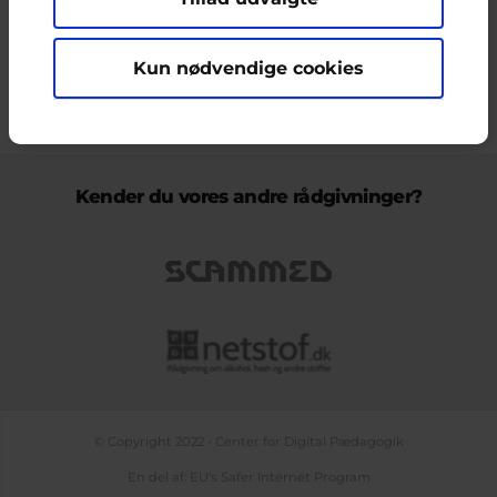
ikke nødvendigvis den Europæiske Unions holdninger.
Kun nødvendige cookies
KONTAKT & KLAGEFORMULAR
OM OS
COOKIEPOLITIK
PERSONDATAPOLITIK
LOG IND
BLOGS
PODCAST
TEMASIDE OM NETLIV
Kender du vores andre rådgivninger?
© Copyright 2022 - Center for Digital Pædagogik
En del af: EU's Safer Internet Program