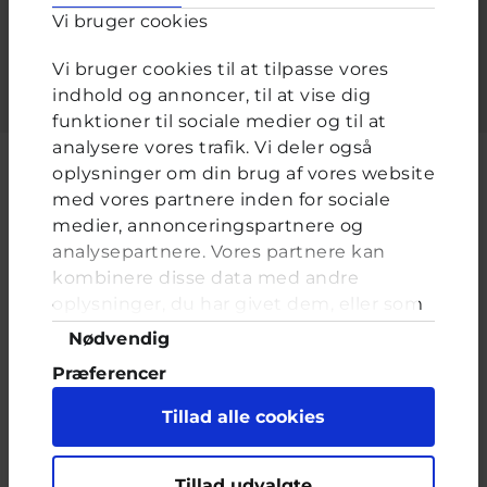
Vi bruger cookies
Indtast adgangskoden der hører til dit brugernavn.
Vi bruger cookies til at tilpasse vores
indhold og annoncer, til at vise dig
funktioner til sociale medier og til at
analysere vores trafik. Vi deler også
oplysninger om din brug af vores website
med vores partnere inden for sociale
medier, annonceringspartnere og
Cyberhus er et klubhus på nettet for dig op til 25 år. Du kan skrive til
analysepartnere. Vores partnere kan
en voksen og få rådgivning i vores brevkasser og chat, dele dine
tanker i ung-til-ung eller bare hænge ud, og læse med. I Cyberhus
kombinere disse data med andre
kan du være dig selv, og har du brug for en voksen, vil vi gerne lytte
oplysninger, du har givet dem, eller som
og prøve at hjælpe
de har indsamlet fra din brug af deres
Samtykkevalg
Nødvendig
tjenester. Du samtykker til vores cookies,
Præferencer
hvis du fortsætter med at anvende vores
hjemmeside.
Statistik
Tillad alle cookies
Marketing
Indholdet på dette site er udelukkende Cyberhus' ansvar og afspejler
Tillad udvalgte