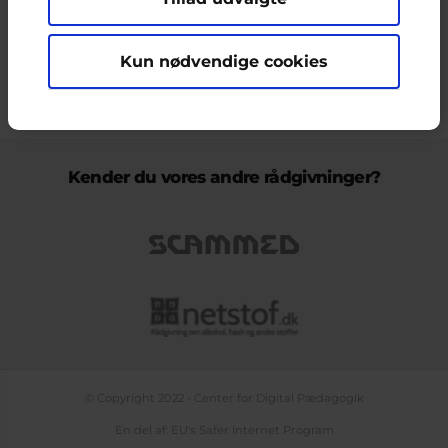
ikke nødvendigvis den Europæiske Unions holdninger.
Kun nødvendige cookies
KONTAKT & KLAGEFORMULAR
OM OS
COOKIEPOLITIK
PERSONDATAPOLITIK
LOG IND
BLOGS
PODCAST
TEMASIDE OM NETLIV
Kender du vores andre rådgivninger?
© Copyright 2022 - Center for Digital Pædagogik
En del af: EU's Safer Internet Program