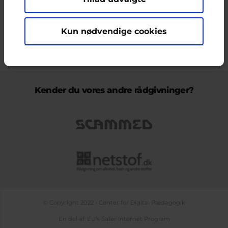
ikke nødvendigvis den Europæiske Unions holdninger.
Kun nødvendige cookies
KONTAKT & KLAGEFORMULAR
OM OS
COOKIEPOLITIK
PERSONDATAPOLITIK
LOG IND
BLOGS
PODCAST
TEMASIDE OM NETLIV
Kender du vores andre rådgivninger?
© Copyright 2022 - Center for Digital Pædagogik
En del af: EU's Safer Internet Program