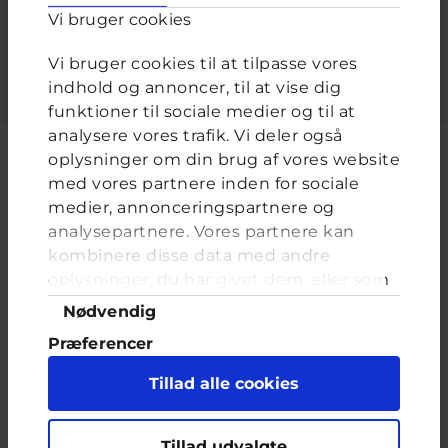
Vi bruger cookies
Indtast adgangskoden der hører til dit brugernavn.
Vi bruger cookies til at tilpasse vores
indhold og annoncer, til at vise dig
funktioner til sociale medier og til at
analysere vores trafik. Vi deler også
oplysninger om din brug af vores website
med vores partnere inden for sociale
medier, annonceringspartnere og
Cyberhus er et klubhus på nettet for dig op til 25 år. Du kan skrive til
analysepartnere. Vores partnere kan
en voksen og få rådgivning i vores brevkasser og chat, dele dine
tanker i ung-til-ung eller bare hænge ud, og læse med. I Cyberhus
kombinere disse data med andre
kan du være dig selv, og har du brug for en voksen, vil vi gerne lytte
oplysninger, du har givet dem, eller som
og prøve at hjælpe
de har indsamlet fra din brug af deres
Samtykkevalg
Nødvendig
tjenester. Du samtykker til vores cookies,
Præferencer
hvis du fortsætter med at anvende vores
hjemmeside.
Statistik
Tillad alle cookies
Marketing
Indholdet på dette site er udelukkende Cyberhus' ansvar og afspejler
Tillad udvalgte