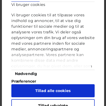
Vi bruger cookies
Indtast adgangskoden der hører til dit brugernavn.
Vi bruger cookies til at tilpasse vores
indhold og annoncer, til at vise dig
funktioner til sociale medier og til at
analysere vores trafik. Vi deler også
oplysninger om din brug af vores website
med vores partnere inden for sociale
medier, annonceringspartnere og
Cyberhus er et klubhus på nettet for dig op til 25 år. Du kan skrive til
analysepartnere. Vores partnere kan
en voksen og få rådgivning i vores brevkasser og chat, dele dine
tanker i ung-til-ung eller bare hænge ud, og læse med. I Cyberhus
kombinere disse data med andre
kan du være dig selv, og har du brug for en voksen, vil vi gerne lytte
oplysninger, du har givet dem, eller som
og prøve at hjælpe
de har indsamlet fra din brug af deres
Samtykkevalg
Nødvendig
tjenester. Du samtykker til vores cookies,
Præferencer
hvis du fortsætter med at anvende vores
hjemmeside.
Statistik
Tillad alle cookies
Marketing
Indholdet på dette site er udelukkende Cyberhus' ansvar og afspejler
Tillad udvalgte