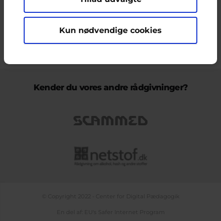
ikke nødvendigvis den Europæiske Unions holdninger.
Kun nødvendige cookies
KONTAKT & KLAGEFORMULAR
OM OS
COOKIEPOLITIK
PERSONDATAPOLITIK
LOG IND
BLOGS
PODCAST
TEMASIDE OM NETLIV
Kender du vores andre rådgivninger?
© Copyright 2022 - Center for Digital Pædagogik
En del af: EU's Safer Internet Program