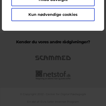
ikke nødvendigvis den Europæiske Unions holdninger.
Kun nødvendige cookies
KONTAKT & KLAGEFORMULAR
OM OS
COOKIEPOLITIK
PERSONDATAPOLITIK
LOG IND
BLOGS
PODCAST
TEMASIDE OM NETLIV
Kender du vores andre rådgivninger?
© Copyright 2022 - Center for Digital Pædagogik
En del af: EU's Safer Internet Program