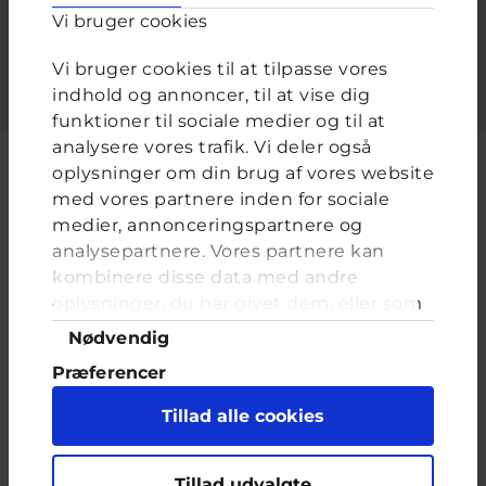
Vi bruger cookies
Indtast adgangskoden der hører til dit brugernavn.
Vi bruger cookies til at tilpasse vores
indhold og annoncer, til at vise dig
funktioner til sociale medier og til at
analysere vores trafik. Vi deler også
oplysninger om din brug af vores website
med vores partnere inden for sociale
medier, annonceringspartnere og
Cyberhus er et klubhus på nettet for dig op til 25 år. Du kan skrive til
analysepartnere. Vores partnere kan
en voksen og få rådgivning i vores brevkasser og chat, dele dine
tanker i ung-til-ung eller bare hænge ud, og læse med. I Cyberhus
kombinere disse data med andre
kan du være dig selv, og har du brug for en voksen, vil vi gerne lytte
oplysninger, du har givet dem, eller som
og prøve at hjælpe
de har indsamlet fra din brug af deres
Samtykkevalg
Nødvendig
tjenester. Du samtykker til vores cookies,
Præferencer
hvis du fortsætter med at anvende vores
hjemmeside.
Statistik
Tillad alle cookies
Marketing
Indholdet på dette site er udelukkende Cyberhus' ansvar og afspejler
Tillad udvalgte