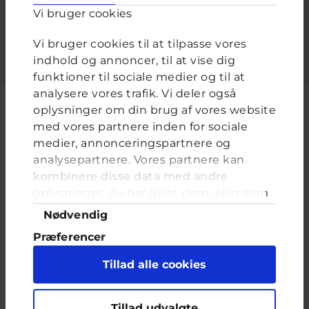
Vi bruger cookies
Indtast adgangskoden der hører til dit brugernavn.
Vi bruger cookies til at tilpasse vores
indhold og annoncer, til at vise dig
funktioner til sociale medier og til at
analysere vores trafik. Vi deler også
oplysninger om din brug af vores website
med vores partnere inden for sociale
medier, annonceringspartnere og
Cyberhus er et klubhus på nettet for dig op til 25 år. Du kan skrive til
analysepartnere. Vores partnere kan
en voksen og få rådgivning i vores brevkasser og chat, dele dine
tanker i ung-til-ung eller bare hænge ud, og læse med. I Cyberhus
kombinere disse data med andre
kan du være dig selv, og har du brug for en voksen, vil vi gerne lytte
oplysninger, du har givet dem, eller som
og prøve at hjælpe
de har indsamlet fra din brug af deres
Samtykkevalg
Nødvendig
tjenester. Du samtykker til vores cookies,
Præferencer
hvis du fortsætter med at anvende vores
hjemmeside.
Statistik
Tillad alle cookies
Marketing
Indholdet på dette site er udelukkende Cyberhus' ansvar og afspejler
Tillad udvalgte