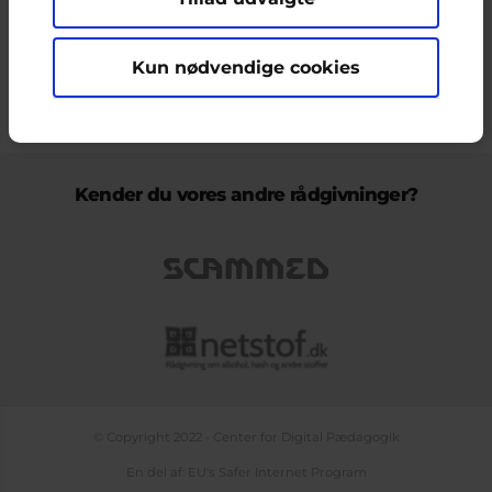
ikke nødvendigvis den Europæiske Unions holdninger.
Kun nødvendige cookies
KONTAKT & KLAGEFORMULAR
OM OS
COOKIEPOLITIK
PERSONDATAPOLITIK
LOG IND
BLOGS
PODCAST
TEMASIDE OM NETLIV
Kender du vores andre rådgivninger?
© Copyright 2022 - Center for Digital Pædagogik
En del af: EU's Safer Internet Program