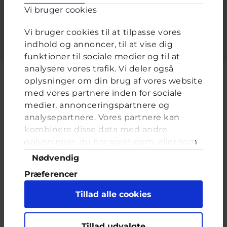
Vi bruger cookies
Indtast adgangskoden der hører til dit brugernavn.
Vi bruger cookies til at tilpasse vores
indhold og annoncer, til at vise dig
funktioner til sociale medier og til at
analysere vores trafik. Vi deler også
oplysninger om din brug af vores website
med vores partnere inden for sociale
medier, annonceringspartnere og
Cyberhus er et klubhus på nettet for dig op til 25 år. Du kan skrive til
analysepartnere. Vores partnere kan
en voksen og få rådgivning i vores brevkasser og chat, dele dine
tanker i ung-til-ung eller bare hænge ud, og læse med. I Cyberhus
kombinere disse data med andre
kan du være dig selv, og har du brug for en voksen, vil vi gerne lytte
oplysninger, du har givet dem, eller som
og prøve at hjælpe
de har indsamlet fra din brug af deres
Samtykkevalg
Nødvendig
tjenester. Du samtykker til vores cookies,
Præferencer
hvis du fortsætter med at anvende vores
hjemmeside.
Statistik
Tillad alle cookies
Marketing
Indholdet på dette site er udelukkende Cyberhus' ansvar og afspejler
Tillad udvalgte