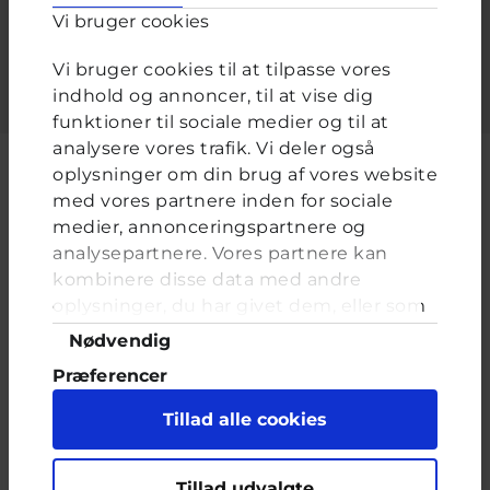
Vi bruger cookies
Indtast adgangskoden der hører til dit brugernavn.
Vi bruger cookies til at tilpasse vores
indhold og annoncer, til at vise dig
funktioner til sociale medier og til at
analysere vores trafik. Vi deler også
oplysninger om din brug af vores website
med vores partnere inden for sociale
medier, annonceringspartnere og
Cyberhus er et klubhus på nettet for dig op til 25 år. Du kan skrive til
analysepartnere. Vores partnere kan
en voksen og få rådgivning i vores brevkasser og chat, dele dine
tanker i ung-til-ung eller bare hænge ud, og læse med. I Cyberhus
kombinere disse data med andre
kan du være dig selv, og har du brug for en voksen, vil vi gerne lytte
oplysninger, du har givet dem, eller som
og prøve at hjælpe
de har indsamlet fra din brug af deres
Samtykkevalg
Nødvendig
tjenester. Du samtykker til vores cookies,
Præferencer
hvis du fortsætter med at anvende vores
hjemmeside.
Statistik
Tillad alle cookies
Marketing
Indholdet på dette site er udelukkende Cyberhus' ansvar og afspejler
Tillad udvalgte