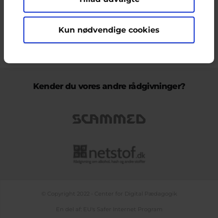
ikke nødvendigvis den Europæiske Unions holdninger.
Kun nødvendige cookies
KONTAKT & KLAGEFORMULAR
OM OS
COOKIEPOLITIK
PERSONDATAPOLITIK
LOG IND
BLOGS
PODCAST
TEMASIDE OM NETLIV
Kender du vores andre rådgivninger?
© Copyright 2022 - Center for Digital Pædagogik
En del af: EU's Safer Internet Program