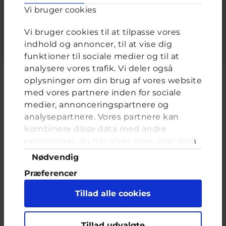
Vi bruger cookies
Indtast adgangskoden der hører til dit brugernavn.
Vi bruger cookies til at tilpasse vores
indhold og annoncer, til at vise dig
funktioner til sociale medier og til at
analysere vores trafik. Vi deler også
oplysninger om din brug af vores website
med vores partnere inden for sociale
medier, annonceringspartnere og
Cyberhus er et klubhus på nettet for dig op til 25 år. Du kan skrive til
analysepartnere. Vores partnere kan
en voksen og få rådgivning i vores brevkasser og chat, dele dine
tanker i ung-til-ung eller bare hænge ud, og læse med. I Cyberhus
kombinere disse data med andre
kan du være dig selv, og har du brug for en voksen, vil vi gerne lytte
oplysninger, du har givet dem, eller som
og prøve at hjælpe
de har indsamlet fra din brug af deres
Samtykkevalg
Nødvendig
tjenester. Du samtykker til vores cookies,
Præferencer
hvis du fortsætter med at anvende vores
hjemmeside.
Statistik
Tillad alle cookies
Marketing
Indholdet på dette site er udelukkende Cyberhus' ansvar og afspejler
Tillad udvalgte