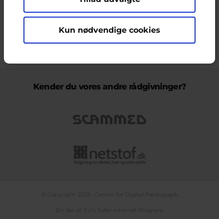
ikke nødvendigvis den Europæiske Unions holdninger.
Kun nødvendige cookies
KONTAKT & KLAGEFORMULAR
OM OS
COOKIEPOLITIK
PERSONDATAPOLITIK
LOG IND
BLOGS
PODCAST
TEMASIDE OM NETLIV
Kender du vores andre rådgivninger?
© Copyright 2022 - Center for Digital Pædagogik
En del af: EU's Safer Internet Program