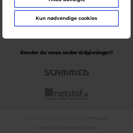
ikke nødvendigvis den Europæiske Unions holdninger.
Kun nødvendige cookies
KONTAKT & KLAGEFORMULAR
OM OS
COOKIEPOLITIK
PERSONDATAPOLITIK
LOG IND
BLOGS
PODCAST
TEMASIDE OM NETLIV
Kender du vores andre rådgivninger?
© Copyright 2022 - Center for Digital Pædagogik
En del af: EU's Safer Internet Program