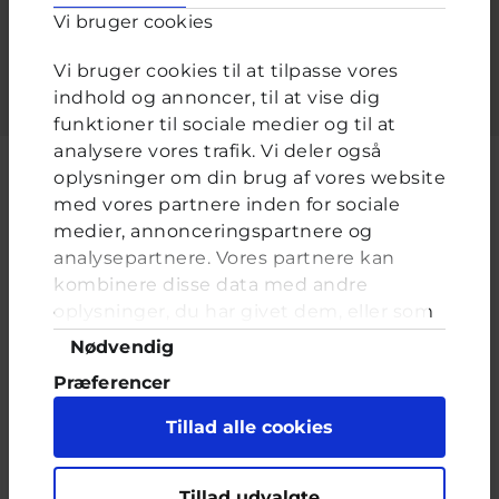
Vi bruger cookies
Indtast adgangskoden der hører til dit brugernavn.
Vi bruger cookies til at tilpasse vores
indhold og annoncer, til at vise dig
funktioner til sociale medier og til at
analysere vores trafik. Vi deler også
oplysninger om din brug af vores website
med vores partnere inden for sociale
medier, annonceringspartnere og
Cyberhus er et klubhus på nettet for dig op til 25 år. Du kan skrive til
analysepartnere. Vores partnere kan
en voksen og få rådgivning i vores brevkasser og chat, dele dine
tanker i ung-til-ung eller bare hænge ud, og læse med. I Cyberhus
kombinere disse data med andre
kan du være dig selv, og har du brug for en voksen, vil vi gerne lytte
oplysninger, du har givet dem, eller som
og prøve at hjælpe
de har indsamlet fra din brug af deres
Samtykkevalg
Nødvendig
tjenester. Du samtykker til vores cookies,
Præferencer
hvis du fortsætter med at anvende vores
hjemmeside.
Statistik
Tillad alle cookies
Marketing
Indholdet på dette site er udelukkende Cyberhus' ansvar og afspejler
Tillad udvalgte