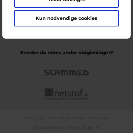
ikke nødvendigvis den Europæiske Unions holdninger.
Kun nødvendige cookies
KONTAKT & KLAGEFORMULAR
OM OS
COOKIEPOLITIK
PERSONDATAPOLITIK
LOG IND
BLOGS
PODCAST
TEMASIDE OM NETLIV
Kender du vores andre rådgivninger?
© Copyright 2022 - Center for Digital Pædagogik
En del af: EU's Safer Internet Program