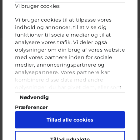
Vi bruger cookies
Indtast adgangskoden der hører til dit brugernavn.
Vi bruger cookies til at tilpasse vores
indhold og annoncer, til at vise dig
funktioner til sociale medier og til at
analysere vores trafik. Vi deler også
oplysninger om din brug af vores website
med vores partnere inden for sociale
medier, annonceringspartnere og
Cyberhus er et klubhus på nettet for dig op til 25 år. Du kan skrive til
analysepartnere. Vores partnere kan
en voksen og få rådgivning i vores brevkasser og chat, dele dine
tanker i ung-til-ung eller bare hænge ud, og læse med. I Cyberhus
kombinere disse data med andre
kan du være dig selv, og har du brug for en voksen, vil vi gerne lytte
oplysninger, du har givet dem, eller som
og prøve at hjælpe
de har indsamlet fra din brug af deres
Samtykkevalg
Nødvendig
tjenester. Du samtykker til vores cookies,
Præferencer
hvis du fortsætter med at anvende vores
hjemmeside.
Statistik
Tillad alle cookies
Marketing
Indholdet på dette site er udelukkende Cyberhus' ansvar og afspejler
Tillad udvalgte